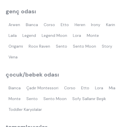
genç odası
Arwen
Bianca
Corso
Etto
Heren
Irony
Karin
Laila
Legend
Legend Moon
Lora
Monte
Origami
Roox Raven
Sento
Sento Moon
Story
Vena
çocuk/bebek odası
Bianca
Çadır Montessori
Corso
Etto
Lora
Mia
Monte
Sento
Sento Moon
Sofy Sallanır Beşik
Toddler Karyolalar