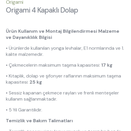
Hakkımızda
Kataloglar
Origami
Origami 4 Kapaklı Dolap
Kurulum & Teslimat
İnsan Kaynakları
İş Ortaklığı
Öneriler
Ürün Kullanım ve Montaj Bilgilendirmesi Malzeme
ve Dayanıklılık Bilgisi
444 8 543
• Ürünlerde kullanılan yonga levhalar, E1 normlarında ve 1.
kalite malzemedir.
• Çekmecelerin maksimum taşıma kapasitesi:
17 kg
• Kitaplık, dolap ve şifonyer raflarının maksimum taşıma
kapasitesi:
25 kg
• Sessiz kapanan çekmece rayları ve frenli menteşeler
kullanım sağlanmaktadır.
• 5 Yıl Garantilidir.
Temizlik ve Bakım Talimatları