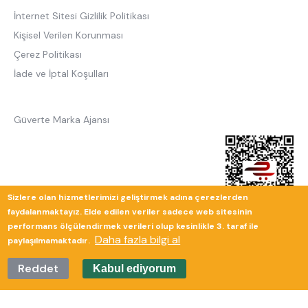
İnternet Sitesi Gizlilik Politikası
Kişisel Verilen Korunması
Çerez Politikası
İade ve İptal Koşulları
Güverte Marka Ajansı
Sizlere olan hizmetlerimizi geliştirmek adına çerezlerden
faydalanmaktayız. Elde edilen veriler sadece web sitesinin
performans ölçülendirmek verileri olup kesinlikle 3. taraf ile
Daha fazla bilgi al
paylaşılmamaktadır.
Reddet
Kabul ediyorum