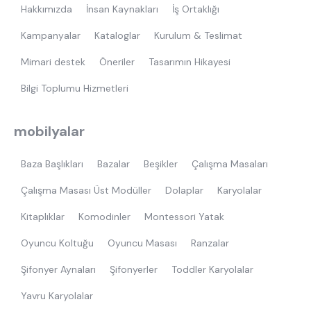
Hakkımızda
İnsan Kaynakları
İş Ortaklığı
Kampanyalar
Kataloglar
Kurulum & Teslimat
Mimari destek
Öneriler
Tasarımın Hikayesi
Bilgi Toplumu Hizmetleri
mobilyalar
Baza Başlıkları
Bazalar
Beşikler
Çalışma Masaları
Çalışma Masası Üst Modüller
Dolaplar
Karyolalar
Kitaplıklar
Komodinler
Montessori Yatak
Oyuncu Koltuğu
Oyuncu Masası
Ranzalar
Şifonyer Aynaları
Şifonyerler
Toddler Karyolalar
Yavru Karyolalar