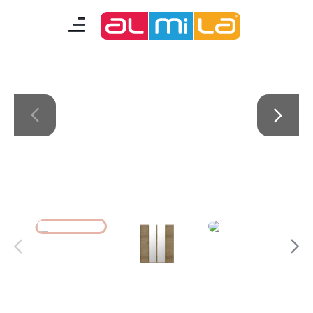
Origami
mobilyalar
genç odası
çocuk/bebek odası
akıllı mobilyalar
tamamlayıcılar
Almila Blog
Almila Kariyer
Almila Life Concept
Bilgi Toplumu Hizmetleri
Bize Ulaşın
En Yakın Almila