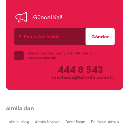
En çok ziyaret edilenler
tek kişilik yatak
gamer
monte
Güncel Kal!
beşik
toddler yatak
puf
E-
çocuk odası
oyuncu sandalyesi
Posta
Adresiniz
Kişisel Veri Kanunu yükümlülüklerini
kabul ediyorum.
444 8 543
merhaba@almila.com.tr
almila'dan
almila blog
Almila Kariyer
Bize Ulaşın
En Yakın Almila