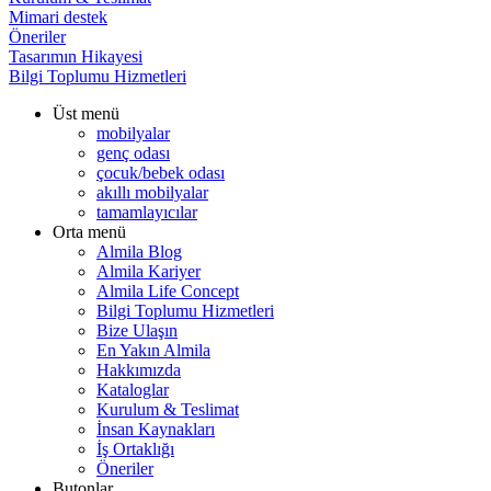
Mimari destek
Öneriler
Tasarımın Hikayesi
Bilgi Toplumu Hizmetleri
Üst menü
mobilyalar
genç odası
çocuk/bebek odası
akıllı mobilyalar
tamamlayıcılar
Orta menü
Almila Blog
Almila Kariyer
Almila Life Concept
Bilgi Toplumu Hizmetleri
Bize Ulaşın
En Yakın Almila
Hakkımızda
Kataloglar
Kurulum & Teslimat
İnsan Kaynakları
İş Ortaklığı
Öneriler
Butonlar