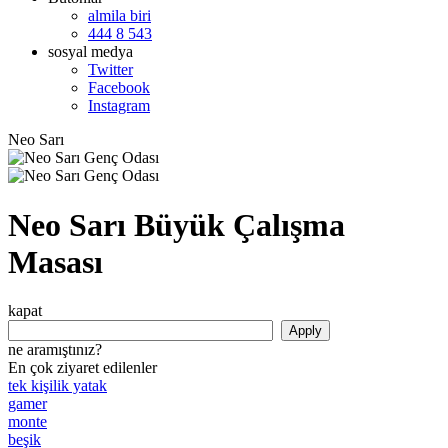
almila biri
444 8 543
sosyal medya
Twitter
Facebook
Instagram
Neo Sarı
Neo Sarı Büyük Çalışma
Masası
kapat
ne aramıştınız?
En çok ziyaret edilenler
tek kişilik yatak
gamer
monte
beşik