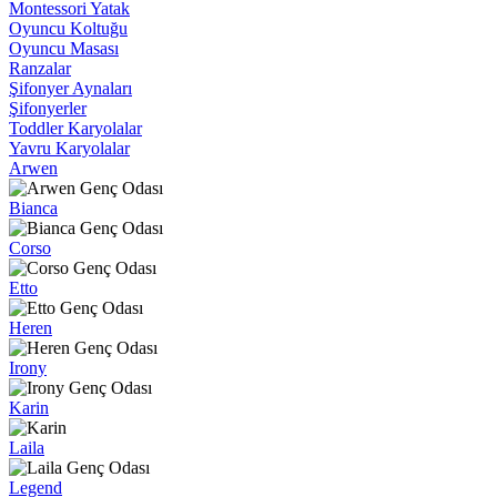
Montessori Yatak
Oyuncu Koltuğu
Oyuncu Masası
Ranzalar
Şifonyer Aynaları
Şifonyerler
Toddler Karyolalar
Yavru Karyolalar
Arwen
Bianca
Corso
Etto
Heren
Irony
Karin
Laila
Legend