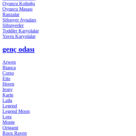
Oyuncu Koltuğu
Oyuncu Masası
Ranzalar
Şifonyer Aynaları
Şifonyerler
Toddler Karyolalar
Yavru Karyolalar
genç odası
Arwen
Bianca
Corso
Etto
Heren
Irony
Karin
Laila
Legend
Legend Moon
Lora
Monte
Origami
Roox Raven