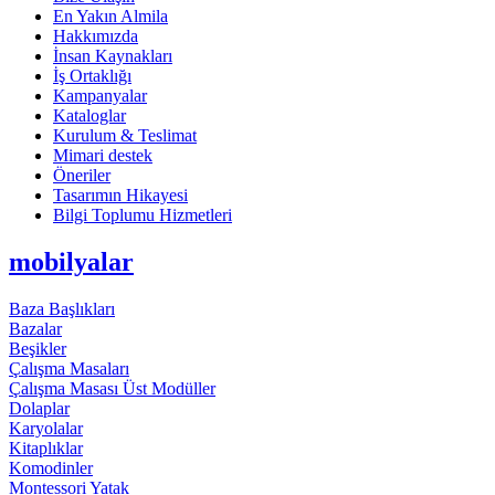
En Yakın Almila
Hakkımızda
İnsan Kaynakları
İş Ortaklığı
Kampanyalar
Kataloglar
Kurulum & Teslimat
Mimari destek
Öneriler
Tasarımın Hikayesi
Bilgi Toplumu Hizmetleri
mobilyalar
Baza Başlıkları
Bazalar
Beşikler
Çalışma Masaları
Çalışma Masası Üst Modüller
Dolaplar
Karyolalar
Kitaplıklar
Komodinler
Montessori Yatak