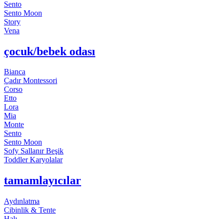
Sento
Sento Moon
Story
Vena
çocuk/bebek odası
Bianca
Çadır Montessori
Corso
Etto
Lora
Mia
Monte
Sento
Sento Moon
Sofy Sallanır Beşik
Toddler Karyolalar
tamamlayıcılar
Aydınlatma
Cibinlik & Tente
Halı