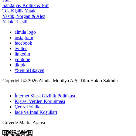
Sandalye, Koltuk & Puf
Tek Kişilik Yatak
Yastık, Yorgan & Alez
Yatak Tekstili
almila logo
instagram
facebook
twitter
linkedin
youtube
tiktok
#SeninHikayen
Copyright © 2026 Almila Mobilya A.Ş. Tüm Hakkı Saklıdır.
İnternet Sitesi Gizlilik Politikası
Kişisel Verilen Korunması
Çerez Politikası
İade ve İptal Koşulları
Güverte Marka Ajansı