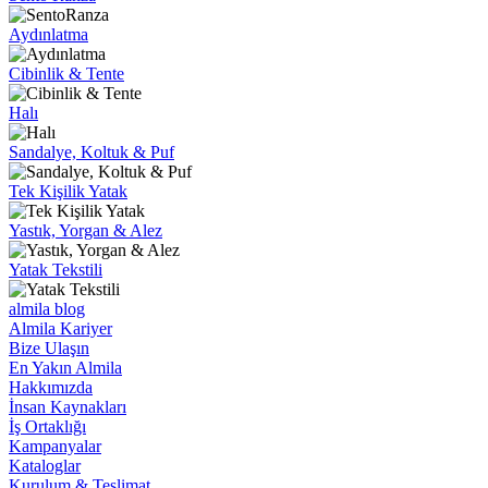
Aydınlatma
Cibinlik & Tente
Halı
Sandalye, Koltuk & Puf
Tek Kişilik Yatak
Yastık, Yorgan & Alez
Yatak Tekstili
almila blog
Almila Kariyer
Bize Ulaşın
En Yakın Almila
Hakkımızda
İnsan Kaynakları
İş Ortaklığı
Kampanyalar
Kataloglar
Kurulum & Teslimat