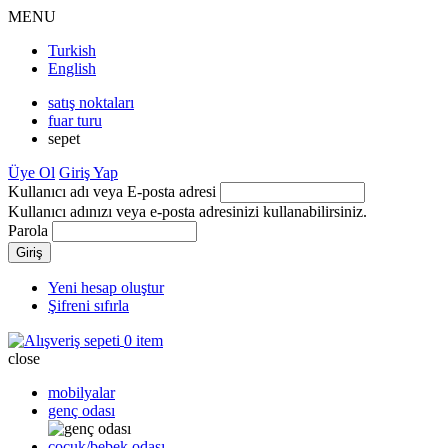
MENU
Turkish
English
satış noktaları
fuar turu
sepet
Üye Ol
Giriş Yap
Kullanıcı adı veya E-posta adresi
Kullanıcı adınızı veya e-posta adresinizi kullanabilirsiniz.
Parola
Yeni hesap oluştur
Şifreni sıfırla
0 item
close
mobilyalar
genç odası
çocuk/bebek odası