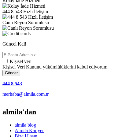
Kolay İade Hizmeti
444 8 543 Hızlı İletişim
Canlı Reyon Sorumlusu
Güncel Kal!
E-
Posta
Kişisel veri
Adresiniz
Kişisel Veri Kanunu yükümlülüklerini kabul ediyorum.
444 8 543
merhaba@almila.com.tr
almila'dan
almila blog
Almila Kariyer
Bize Ulaşın