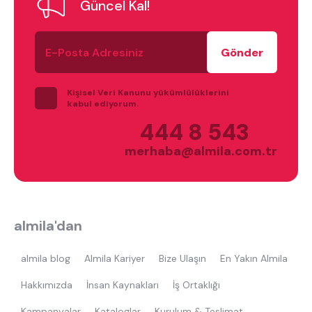
Güncel Kal!
E-
Posta
Adresiniz
Kişisel Veri Kanunu yükümlülüklerini
kabul ediyorum.
444 8 543
merhaba@almila.com.tr
almila'dan
almila blog
Almila Kariyer
Bize Ulaşın
En Yakın Almila
Hakkımızda
İnsan Kaynakları
İş Ortaklığı
Kampanyalar
Kataloglar
Kurulum & Teslimat