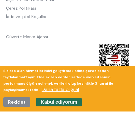
Çerez Politikası
İade ve İptal Koşulları
Güverte Marka Ajansı
Sizlere olan hizmetlerimizi geliştirmek adına çerezlerden
faydalanmaktayız. Elde edilen veriler sadece web sitesinin
performans ölçülendirmek verileri olup kesinlikle 3. taraf ile
Daha fazla bilgi al
paylaşılmamaktadır.
Reddet
Kabul ediyorum