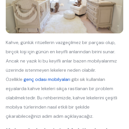
Hakkımızda
Kataloglar
Kurulum & Teslimat
İnsan Kaynakları
İş Ortaklığı
Öneriler
Kahve, günlük ritüellerin vazgeçilmez bir parçası olup,
444 8 543
birçok kişi için günün en keyifli anlarından birini sunar.
Ancak ne yazık ki bu keyifli anlar bazen mobilyalarımız
üzerinde istenmeyen lekelere neden olabilir.
Özellikle
genç odası mobilyaları
gibi sık kullanılan
eşyalarda kahve lekeleri sıkça rastlanan bir problem
olabilmektedir. Bu rehberimizde, kahve lekelerini çeşitli
mobilya türlerinden nasıl etkili bir şekilde
çıkarabileceğinizi adım adım açıklayacağız.