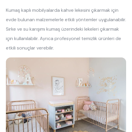
tek kişilik yatak
gamer
monte
Kumaş kaplı mobilyalarda kahve lekesini çıkarmak için
beşik
toddler yatak
puf
evde bulunan malzemelerle etkili yöntemler uygulanabilir.
Sirke ve su karışımı kumaş üzerindeki lekeleri çıkarmak
çocuk odası
oyuncu sandalyesi
için kullanılabilir. Ayrıca profesyonel temizlik ürünleri de
etkili sonuçlar verebilir.