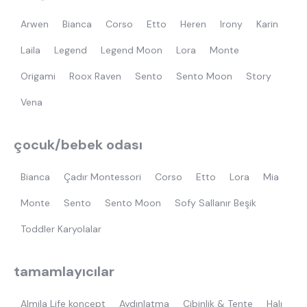
Arwen
Bianca
Corso
Etto
Heren
Irony
Karin
Laila
Legend
Legend Moon
Lora
Monte
Origami
Roox Raven
Sento
Sento Moon
Story
Vena
çocuk/bebek odası
Bianca
Çadır Montessori
Corso
Etto
Lora
Mia
Monte
Sento
Sento Moon
Sofy Sallanır Beşik
Toddler Karyolalar
tamamlayıcılar
Almila Life koncept
Aydınlatma
Cibinlik & Tente
Halı