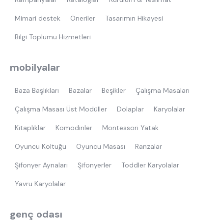
Mimari destek
Öneriler
Tasarımın Hikayesi
Bilgi Toplumu Hizmetleri
mobilyalar
Baza Başlıkları
Bazalar
Beşikler
Çalışma Masaları
Çalışma Masası Üst Modüller
Dolaplar
Karyolalar
Kitaplıklar
Komodinler
Montessori Yatak
Oyuncu Koltuğu
Oyuncu Masası
Ranzalar
Şifonyer Aynaları
Şifonyerler
Toddler Karyolalar
Yavru Karyolalar
genç odası