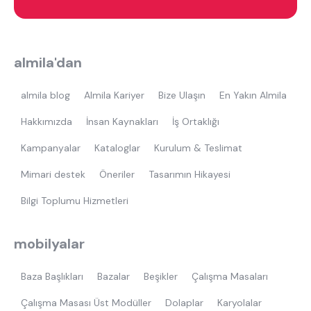
almila'dan
almila blog
Almila Kariyer
Bize Ulaşın
En Yakın Almila
Hakkımızda
İnsan Kaynakları
İş Ortaklığı
Kampanyalar
Kataloglar
Kurulum & Teslimat
Mimari destek
Öneriler
Tasarımın Hikayesi
Bilgi Toplumu Hizmetleri
mobilyalar
Baza Başlıkları
Bazalar
Beşikler
Çalışma Masaları
Çalışma Masası Üst Modüller
Dolaplar
Karyolalar