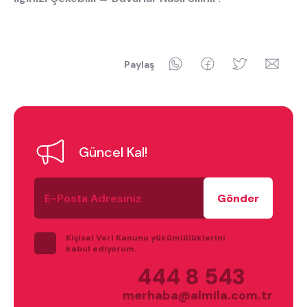
WhatsApp
Facebook
Twitter
Ema
Paylaş
Güncel Kal!
E-
Posta
Adresiniz
Kişisel Veri Kanunu yükümlülüklerini
kabul ediyorum.
444 8 543
merhaba@almila.com.tr