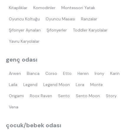
Kitaplıklar
Komodinler
Montessori Yatak
Oyuncu Koltuğu
Oyuncu Masası
Ranzalar
Şifonyer Aynaları
Şifonyerler
Toddler Karyolalar
Yavru Karyolalar
genç odası
Arwen
Bianca
Corso
Etto
Heren
Irony
Karin
Laila
Legend
Legend Moon
Lora
Monte
Origami
Roox Raven
Sento
Sento Moon
Story
Vena
çocuk/bebek odası