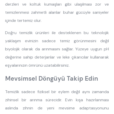
derzleri ve koltuk kumaşları gibi ulaşılması zor ve
temizlenmesi zahmetli alanlar buhar gücüyle saniyeler
içinde tertemiz olur.
En çok ziyaret edilenler
Doğru temizlik ürünleri ile desteklenen bu teknolojik
tek kişilik yatak
gamer
monte
yaklaşım evinizin sadece temiz görünmesini değil
beşik
toddler yatak
puf
biyolojik olarak da arınmasını sağlar. Yüzeye uygun pH
çocuk odası
oyuncu sandalyesi
değerine sahip deterjanlar ve leke çıkarıcılar kullanarak
eşyalarınızın ömrünü uzatabilirsiniz.
Mevsimsel Döngüyü Takip Edin
Temizlik sadece fiziksel bir eylem değil aynı zamanda
zihinsel bir arınma sürecidir. Evin kışa hazırlanması
aslında zihnin de yeni mevsime adaptasyonunu