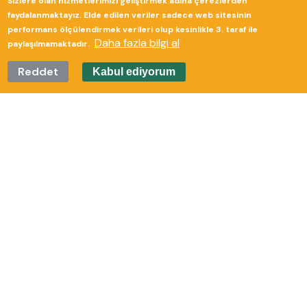
Sizlere olan hizmetlerimizi geliştirmek adına çerezlerden
faydalanmaktayız. Elde edilen veriler sadece web sitesinin
performans ölçülendirmek verileri olup kesinlikle 3. taraf ile
Daha fazla bilgi al
paylaşılmamaktadır.
Reddet
Kabul ediyorum