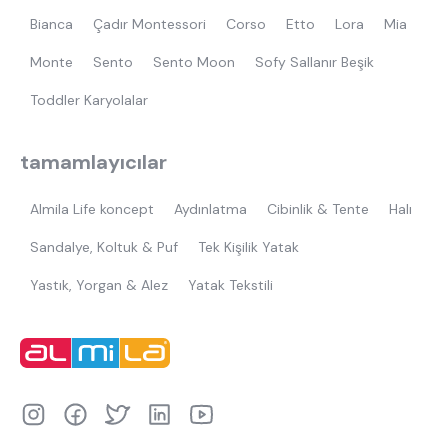
Bianca
Çadır Montessori
Corso
Etto
Lora
Mia
Monte
Sento
Sento Moon
Sofy Sallanır Beşik
Toddler Karyolalar
tamamlayıcılar
Almila Life koncept
Aydınlatma
Cibinlik & Tente
Halı
Sandalye, Koltuk & Puf
Tek Kişilik Yatak
Yastık, Yorgan & Alez
Yatak Tekstili