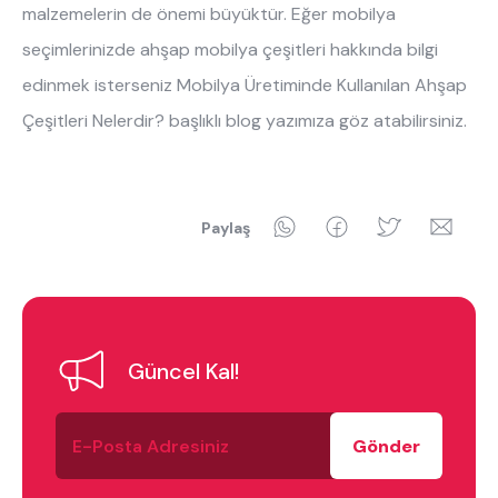
malzemelerin de önemi büyüktür. Eğer mobilya
seçimlerinizde ahşap mobilya çeşitleri hakkında bilgi
edinmek isterseniz
Mobilya Üretiminde Kullanılan Ahşap
Çeşitleri Nelerdir?
başlıklı blog yazımıza göz atabilirsiniz.
WhatsApp
Facebook
Twitter
Ema
Paylaş
Güncel Kal!
E-
Posta
Adresiniz