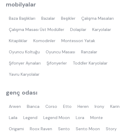
mobilyalar
Baza Başlıkları
Bazalar
Beşikler
Çalışma Masaları
Çalışma Masası Üst Modüller
Dolaplar
Karyolalar
Kitaplıklar
Komodinler
Montessori Yatak
Oyuncu Koltuğu
Oyuncu Masası
Ranzalar
Şifonyer Aynaları
Şifonyerler
Toddler Karyolalar
Yavru Karyolalar
genç odası
Arwen
Bianca
Corso
Etto
Heren
Irony
Karin
Laila
Legend
Legend Moon
Lora
Monte
Origami
Roox Raven
Sento
Sento Moon
Story