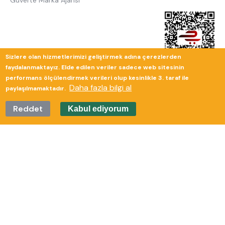
Güverte Marka Ajansı
Sizlere olan hizmetlerimizi geliştirmek adına çerezlerden
faydalanmaktayız. Elde edilen veriler sadece web sitesinin
performans ölçülendirmek verileri olup kesinlikle 3. taraf ile
Daha fazla bilgi al
paylaşılmamaktadır.
Reddet
Kabul ediyorum