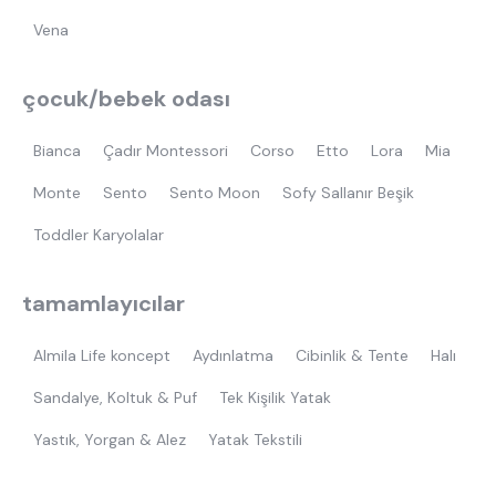
Vena
çocuk/bebek odası
Bianca
Çadır Montessori
Corso
Etto
Lora
Mia
Monte
Sento
Sento Moon
Sofy Sallanır Beşik
Toddler Karyolalar
tamamlayıcılar
Almila Life koncept
Aydınlatma
Cibinlik & Tente
Halı
Sandalye, Koltuk & Puf
Tek Kişilik Yatak
Yastık, Yorgan & Alez
Yatak Tekstili