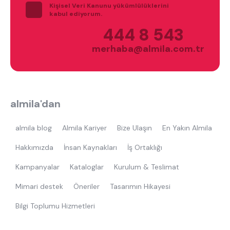
Kişisel Veri Kanunu yükümlülüklerini
kabul ediyorum.
444 8 543
merhaba@almila.com.tr
almila'dan
almila blog
Almila Kariyer
Bize Ulaşın
En Yakın Almila
Hakkımızda
İnsan Kaynakları
İş Ortaklığı
Kampanyalar
Kataloglar
Kurulum & Teslimat
Mimari destek
Öneriler
Tasarımın Hikayesi
Bilgi Toplumu Hizmetleri