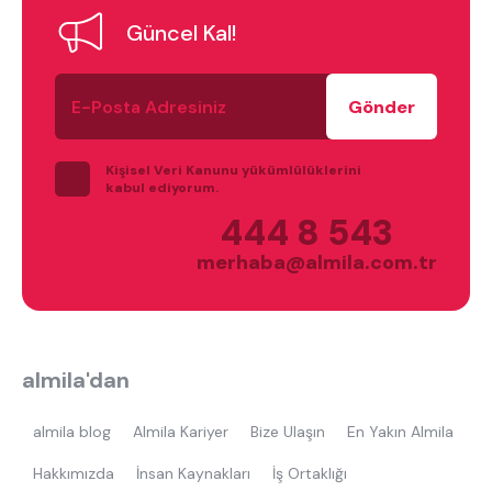
Güncel Kal!
E-
Posta
Adresiniz
Kişisel Veri Kanunu yükümlülüklerini
kabul ediyorum.
444 8 543
merhaba@almila.com.tr
almila'dan
almila blog
Almila Kariyer
Bize Ulaşın
En Yakın Almila
Hakkımızda
İnsan Kaynakları
İş Ortaklığı