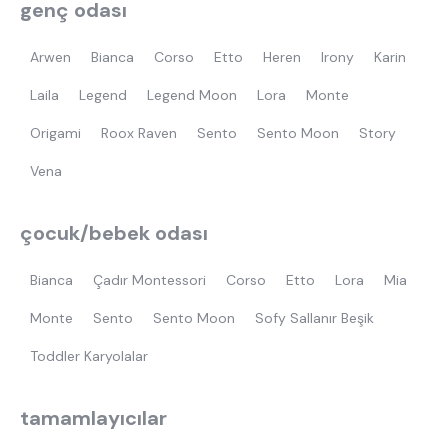
genç odası
Arwen
Bianca
Corso
Etto
Heren
Irony
Karin
Laila
Legend
Legend Moon
Lora
Monte
Origami
Roox Raven
Sento
Sento Moon
Story
Vena
çocuk/bebek odası
Bianca
Çadır Montessori
Corso
Etto
Lora
Mia
Monte
Sento
Sento Moon
Sofy Sallanır Beşik
Toddler Karyolalar
tamamlayıcılar