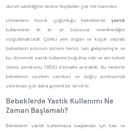
Hakkımızda
Kataloglar
durum sanıldığının aksine faydadan çok risk barındırır.
Kurulum & Teslimat
İnsan Kaynakları
İş Ortaklığı
Öneriler
Uzmanların büyük çoğunluğu bebeklerde
yastık
kullanımının ilk iki yıl boyunca önerilmediğini
vurgulamaktadır. Çünkü yeni doğan ve küçük yaştaki
444 8 543
bebeklerin solunum sistemi henüz tam gelişmemiştir ve
bu dönemde yastık kullanımı boğulma riski ve ani bebek
ölümü sendromu (SIDS) ihtimalini artırabilir. Bu nedenle
bebeklerin uyurken yastıksız ve doğru pozisyonda
yatırılması çok daha güvenli bir tercihtir.
Bebeklerde Yastık Kullanımı Ne
Zaman Başlamalı?
Bebeklerin yastık kullanmaya başlaması için kas ve