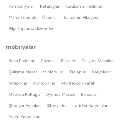
Kampanyalar
Kataloglar
Kurulum & Teslimat
Mimari destek
Öneriler
Tasarımın Hikayesi
Bilgi Toplumu Hizmetleri
mobilyalar
Baza Başlıkları
Bazalar
Beşikler
Çalışma Masaları
Çalışma Masası Üst Modüller
Dolaplar
Karyolalar
Kitaplıklar
Komodinler
Montessori Yatak
Oyuncu Koltuğu
Oyuncu Masası
Ranzalar
Şifonyer Aynaları
Şifonyerler
Toddler Karyolalar
Yavru Karyolalar