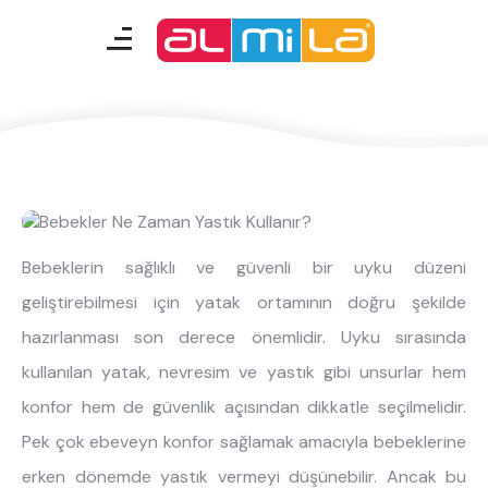
Bebekler Ne Zaman Yastık
Kullanır?
mobilyalar
genç odası
çocuk/bebek odası
akıllı mobilyalar
Bebeklerin sağlıklı ve güvenli bir uyku düzeni
geliştirebilmesi için yatak ortamının doğru şekilde
tamamlayıcılar
hazırlanması son derece önemlidir. Uyku sırasında
kullanılan yatak, nevresim ve yastık gibi unsurlar hem
Almila Blog
Almila Kariyer
konfor hem de güvenlik açısından dikkatle seçilmelidir.
Almila Life Concept
Bilgi Toplumu Hizmetleri
Pek çok ebeveyn konfor sağlamak amacıyla bebeklerine
Bize Ulaşın
En Yakın Almila
erken dönemde yastık vermeyi düşünebilir. Ancak bu