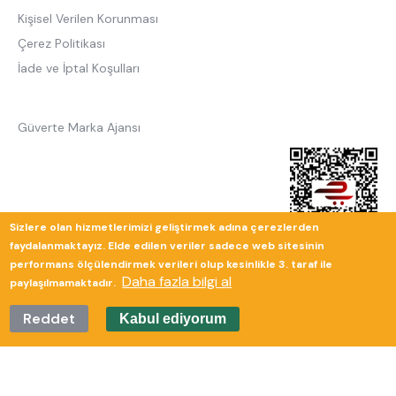
Kişisel Verilen Korunması
Çerez Politikası
İade ve İptal Koşulları
Güverte Marka Ajansı
Sizlere olan hizmetlerimizi geliştirmek adına çerezlerden
faydalanmaktayız. Elde edilen veriler sadece web sitesinin
performans ölçülendirmek verileri olup kesinlikle 3. taraf ile
Daha fazla bilgi al
paylaşılmamaktadır.
Reddet
Kabul ediyorum