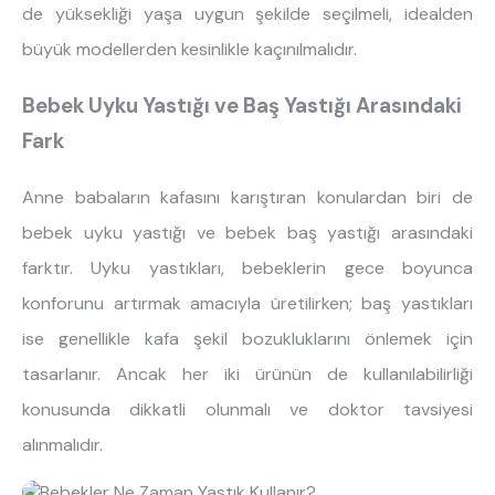
de yüksekliği yaşa uygun şekilde seçilmeli, idealden
ne aramıştınız?
büyük modellerden kesinlikle kaçınılmalıdır.
Bebek Uyku Yastığı ve Baş Yastığı Arasındaki
Fark
Anne babaların kafasını karıştıran konulardan biri de
bebek uyku yastığı ve bebek baş yastığı arasındaki
En çok ziyaret edilenler
farktır. Uyku yastıkları, bebeklerin gece boyunca
tek kişilik yatak
gamer
monte
konforunu artırmak amacıyla üretilirken; baş yastıkları
beşik
toddler yatak
puf
ise genellikle kafa şekil bozukluklarını önlemek için
çocuk odası
oyuncu sandalyesi
tasarlanır. Ancak her iki ürünün de kullanılabilirliği
konusunda dikkatli olunmalı ve doktor tavsiyesi
alınmalıdır.