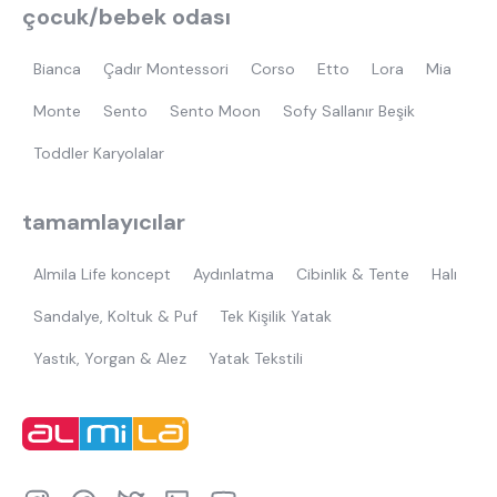
çocuk/bebek odası
Bianca
Çadır Montessori
Corso
Etto
Lora
Mia
Monte
Sento
Sento Moon
Sofy Sallanır Beşik
Toddler Karyolalar
tamamlayıcılar
Almila Life koncept
Aydınlatma
Cibinlik & Tente
Halı
Sandalye, Koltuk & Puf
Tek Kişilik Yatak
Yastık, Yorgan & Alez
Yatak Tekstili