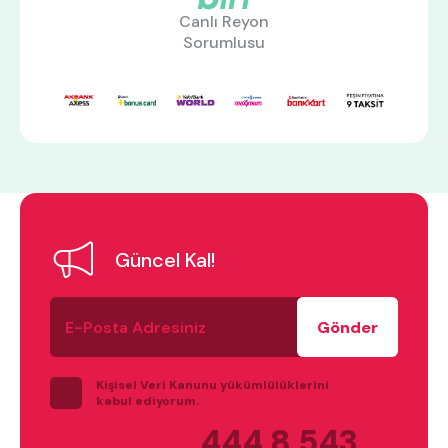
Canlı Reyon
Sorumlusu
En çok ziyaret edilenler
tek kişilik yatak
gamer
monte
beşik
toddler yatak
puf
çocuk odası
oyuncu sandalyesi
Güncel Kal!
E-
Posta
Adresiniz
Kişisel Veri Kanunu yükümlülüklerini
kabul ediyorum.
444 8 543