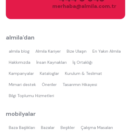
merhaba@almila.com.tr
almila'dan
almila blog
Almila Kariyer
Bize Ulaşın
En Yakın Almila
Hakkımızda
İnsan Kaynakları
İş Ortaklığı
Kampanyalar
Kataloglar
Kurulum & Teslimat
Mimari destek
Öneriler
Tasarımın Hikayesi
Bilgi Toplumu Hizmetleri
mobilyalar
Baza Başlıkları
Bazalar
Beşikler
Çalışma Masaları