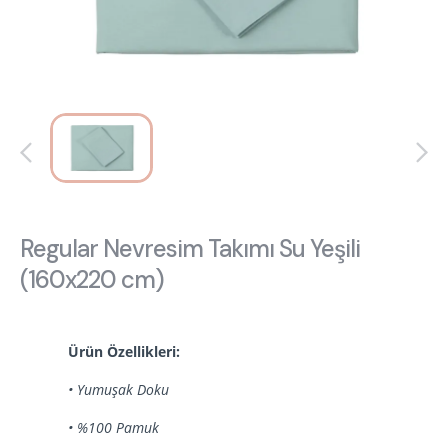
Hakkımızda
Kataloglar
Kurulum & Teslimat
İnsan Kaynakları
İş Ortaklığı
Öneriler
444 8 543
Regular Nevresim Takımı Su Yeşili
(160x220 cm)
Ürün Özellikleri:
• Yumuşak Doku
• %100 Pamuk