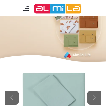
mobilyalar
genç odası
çocuk/bebek odası
akıllı mobilyalar
tamamlayıcılar
Almila Blog
Almila Kariyer
Almila Life Concept
Bilgi Toplumu Hizmetleri
Bize Ulaşın
En Yakın Almila